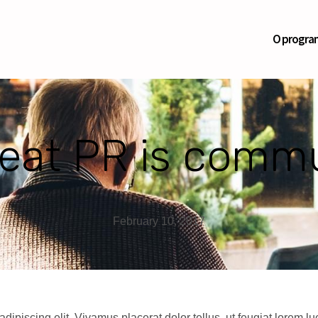
O progra
reat PR is comm
February 10, 2017
dipiscing elit. Vivamus placerat dolor tellus, ut feugiat lorem l