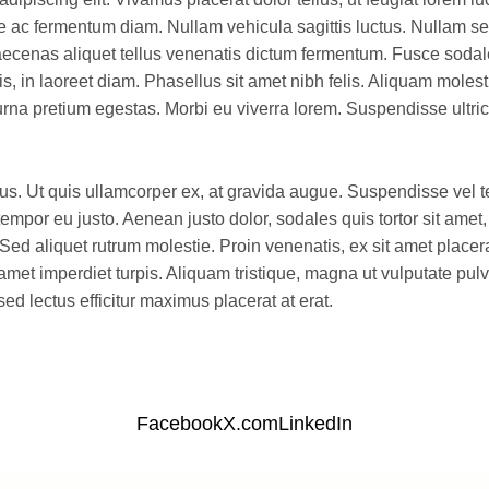
e ac fermentum diam. Nullam vehicula sagittis luctus. Nullam sed
ecenas aliquet tellus venenatis dictum fermentum. Fusce sodale
 in laoreet diam. Phasellus sit amet nibh felis. Aliquam moles
at urna pretium egestas. Morbi eu viverra lorem. Suspendisse ultr
llus. Ut quis ullamcorper ex, at gravida augue. Suspendisse vel t
 tempor eu justo. Aenean justo dolor, sodales quis tortor sit amet
Sed aliquet rutrum molestie. Proin venenatis, ex sit amet placer
amet imperdiet turpis. Aliquam tristique, magna ut vulputate pulvi
ed lectus efficitur maximus placerat at erat.
Facebook
X.com
LinkedIn